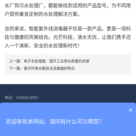
水厂到污水处理厂，都能够找到适用的产品型号，为不同用
户提供量身定制的水处理解决方案。
总的来说，智能紫外线消毒器不仅是一款产品，更是一场科
技与健康的完美结合。光芒科技，清水无忧，让我们携手迈
入一个清新、安全的水处理新时代！
上一篇：
电子水处理器：提升工业用水质量的关键
下一篇：
睿汐环保水箱自洁消毒器的特点
电话：15354212531
手机：15354212531
×
地址：河北省石家庄市新华区中华北大街309号宏远大厦
Copyright © 2023 石家庄睿汐环保科技有限公司 All Rights Reserved.
欢迎来到本网站，请问有什么可以帮您？
冀公网安备13010502002727号
冀ICP备15011610号-6
XML地图